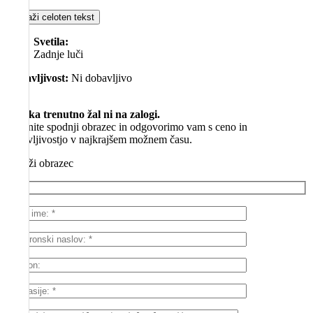
Prikaži celoten tekst
Svetila:
Zadnje luči
Dobavljivost:
Ni dobavljivo
SKU
Izdelka trenutno žal ni na zalogi.
Izpolnite spodnji obrazec in odgovorimo vam s ceno in
dobavljivostjo v najkrajšem možnem času.
Prikaži obrazec