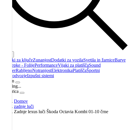
Cart
Obeski za ključe
Zunanjost
Dodatki za vozila
Svetila in žarnice
Barve
- Nalepke - Folije
Performance
Vijaki za platišča
Sound
booster
Rabljeno
Notranjost
Elektronika
Platišča
Športni
filtri
Podvozje
Izpušni sistemi
Račun
Loading...
Košarica
Domov
zadnje luči
Zadnje lexus luči Škoda Octavia Kombi 01-10 črne