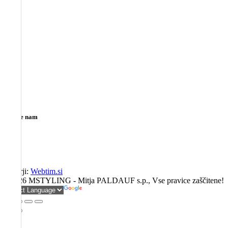
Sledite nam
Avtorji:
Webtim.si
©
2026 MSTYLING - Mitja PALDAUF s.p., Vse pravice zaščitene!