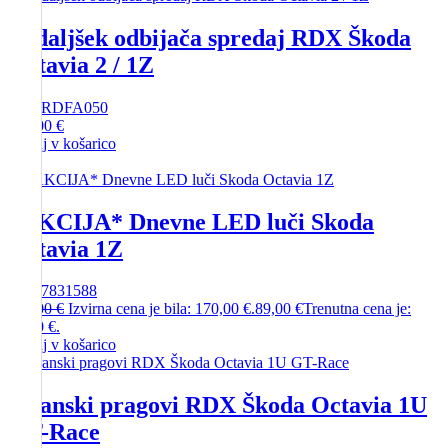
Podaljšek odbijača spredaj RDX Škoda
Octavia 2 / 1Z
SKU
RDFA050
200,00
€
Dodaj v košarico
-
48%
*AKCIJA* Dnevne LED luči Skoda
Octavia 1Z
SKU
7831588
170,00
€
Izvirna cena je bila: 170,00 €.
89,00
€
Trenutna cena je:
89,00 €.
Dodaj v košarico
Stranski pragovi RDX Škoda Octavia 1U
GT-Race