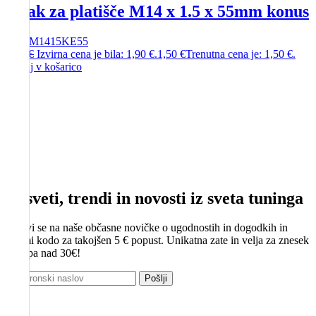
Vijak za platišče M14 x 1.5 x 55mm konus
SKU
M1415KE55
1,90
€
Izvirna cena je bila: 1,90 €.
1,50
€
Trenutna cena je: 1,50 €.
Dodaj v košarico
Nasveti, trendi in novosti iz sveta tuninga
Prijavi se na naše občasne novičke o ugodnostih in dogodkih in
prejmi kodo za takojšen 5 € popust. Unikatna zate in velja za znesek
nakupa nad 30€!
Pošlji