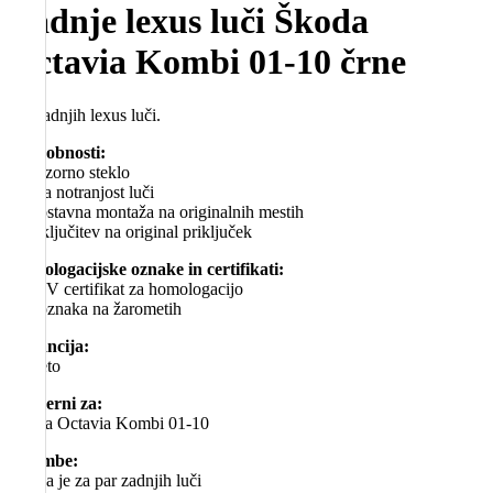
Zadnje lexus luči Škoda
Octavia Kombi 01-10 črne
Set zadnjih lexus luči.
Podrobnosti:
– prozorno steklo
– črna notranjost luči
– enostavna montaža na originalnih mestih
– priključitev na original priključek
Homologacijske oznake in certifikati:
– TÜV certifikat za homologacijo
– E-oznaka na žarometih
Garancija:
– 1 leto
Primerni za:
Škoda Octavia Kombi 01-10
Opombe:
– cena je za par zadnjih luči