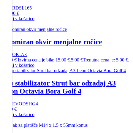
SKU
RDSL165
175,00
€
Dodaj v košarico
-
67%
Kromiran okvir menjalne ročice
SKU
OK-A3
15,00
€
Izvirna cena je bila: 15,00 €.
5,00
€
Trenutna cena je: 5,00 €.
Dodaj v košarico
Alu stabilizator Strut bar odzadaj A3
Leon Octavia Bora Golf 4
SKU
EVODSHG4
35,00
€
Dodaj v košarico
-
21%