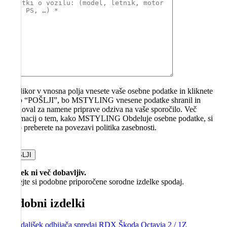
V kolikor v vnosna polja vnesete vaše osebne podatke in kliknete
gumb “POŠLJI”, bo MSTYLING vnesene podatke shranil in
obdeloval za namene priprave odziva na vaše sporočilo. Več
informacij o tem, kako MSTYLING Obdeluje osebne podatke, si
lahko preberete na povezavi politika zasebnosti.
Please
leave
this
Izdelek ni več dobavljiv.
field
Poglejte si podobne priporočene sorodne izdelke spodaj.
empty.
Podobni izdelki