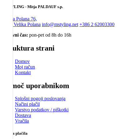
MSTYLING - Mitja PALDAUF s.p.
Velika Polana 76,
9225 Velika Polana
info@mstyling.net
+386 2 62003300
Delovni čas:
pon-pet od 8h do 16h
Struktura strani
Domov
Moj račun
Kontakt
Pomoč uporabnikom
Splošni pogoji poslovanja
Načini plačil
Varstvo podatkov / piškotki
Dostava
Vračila
Možna plačila