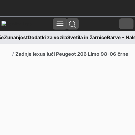
Skoči na vsebino
Skoči na nogo
Cart
če
Zunanjost
Dodatki za vozila
Svetila in žarnice
Barve - Nale
Domov
Zadnje lexus luči Peugeot 206 Limo 98-06 črne