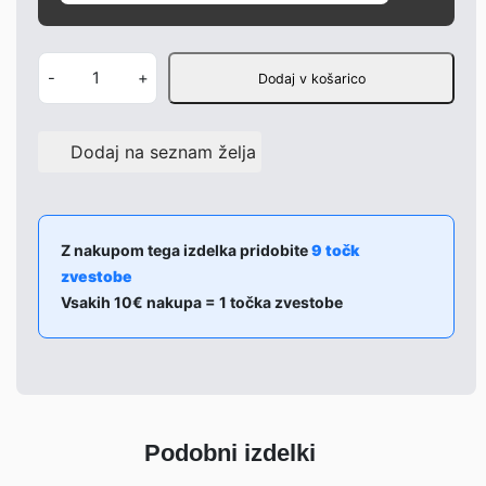
Z
-
+
Dodaj v košarico
a
d
Dodaj na seznam želja
n
j
e
l
Z nakupom tega izdelka pridobite
9 točk
zvestobe
e
Vsakih 10€ nakupa = 1 točka zvestobe
x
u
s
l
u
Podobni izdelki
č