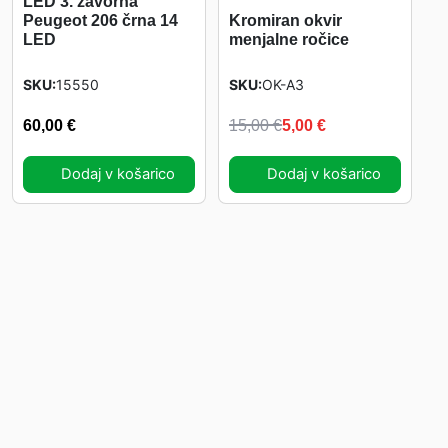
LED 3. zavorna
8
Peugeot 206 črna 14
Kromiran okvir
-
LED
menjalne ročice
0
SKU
15550
SKU
OK-A3
6
I
T
č
60,00
€
15,00
€
5,00
€
r
z
r
n
Dodaj v košarico
Dodaj v košarico
e
v
e
k
o
i
n
l
r
u
i
č
n
t
i
n
a
n
a