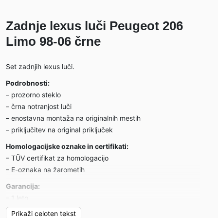
Zadnje lexus luči Peugeot 206
Limo 98-06 črne
Set zadnjih lexus luči.
Podrobnosti:
– prozorno steklo
– črna notranjost luči
– enostavna montaža na originalnih mestih
– priključitev na original priključek
Homologacijske oznake in certifikati:
– TÜV certifikat za homologacijo
– E-oznaka na žarometih
Garancija:
– 1 leto
Prikaži celoten tekst
Primerni za: