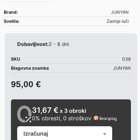
Peugeot 206 Limo 08/98-07/06
Brand:
JUNYAN
Opombe:
Svetila:
Zadnje luči
– cena je za par zadnjih luči
Dobavljivost:
2 - 8 dni
SKU
D38
Blagovna znamka
JUNYAN
95,00
€
31,67 €
x 3 obroki
0% obresti, 0 stroškov
Izračunaj