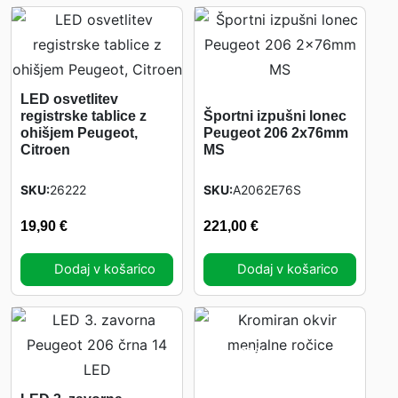
i
P
e
u
LED osvetlitev
g
registrske tablice z
Športni izpušni lonec
e
ohišjem Peugeot,
Peugeot 206 2x76mm
Citroen
MS
o
t
SKU
26222
SKU
A2062E76S
2
19,90
€
221,00
€
0
6
Dodaj v košarico
Dodaj v košarico
L
i
m
o
-
67%
9