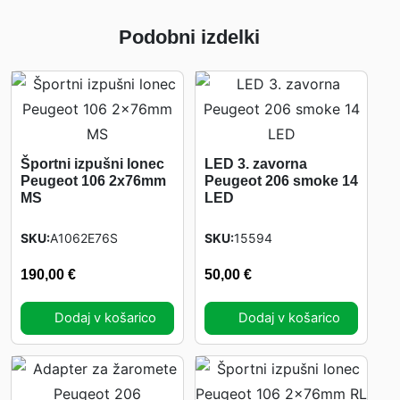
e
Podobni izdelki
o
t
2
0
6
Športni izpušni lonec
LED 3. zavorna
9
Peugeot 106 2x76mm
Peugeot 206 smoke 14
8
MS
LED
-
SKU
A1062E76S
SKU
15594
č
r
190,00
€
50,00
€
n
i
Dodaj v košarico
Dodaj v košarico
k
o
l