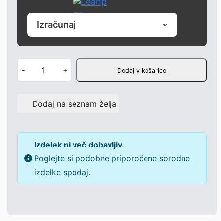
Izračunaj
Ž
-
+
Dodaj v košarico
a
r
Dodaj na seznam želja
o
m
e
Izdelek ni več dobavljiv.
t
Poglejte si podobne priporočene sorodne
i
izdelke spodaj.
P
e
u
g