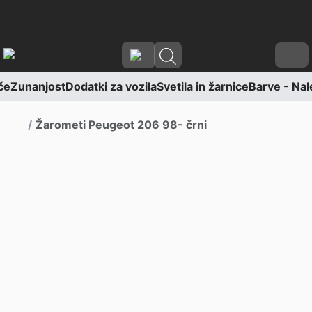
Skoči na vsebino
Skoči na nogo
Cart
če
Zunanjost
Dodatki za vozila
Svetila in žarnice
Barve - Nale
Domov
Žarometi Peugeot 206 98- črni