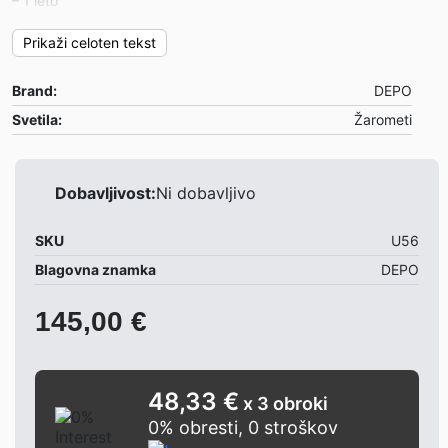
– 1 leto
Primerni za:
Prikaži celoten tekst
Peugeot 206 98-
Brand:
DEPO
Opombe:
– žarnice niso priložene
Svetila:
Žarometi
– cena je za par žarometov
– primerni za modele z original H7 žarnicami (serijski
žarometi)
Dobavljivost:
Ni dobavljivo
– priložen je adapter za uporabo žarometov pri modelih s
serijskimi H4 žarometi
SKU
U56
Blagovna znamka
DEPO
145,00
€
48,33 €
x 3 obroki
0% obresti, 0 stroškov