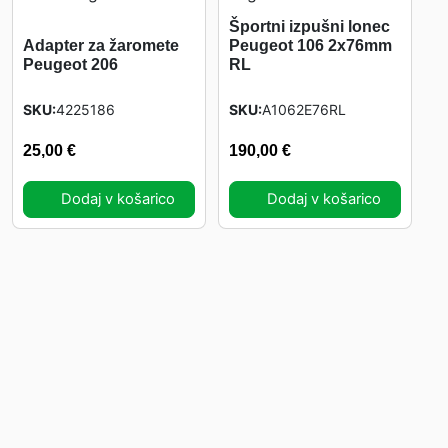
i
Športni izpušni lonec
Adapter za žaromete
č
Peugeot 106 2x76mm
Peugeot 206
RL
i
n
SKU
4225186
SKU
A1062E76RL
a
25,00
€
190,00
€
Dodaj v košarico
Dodaj v košarico