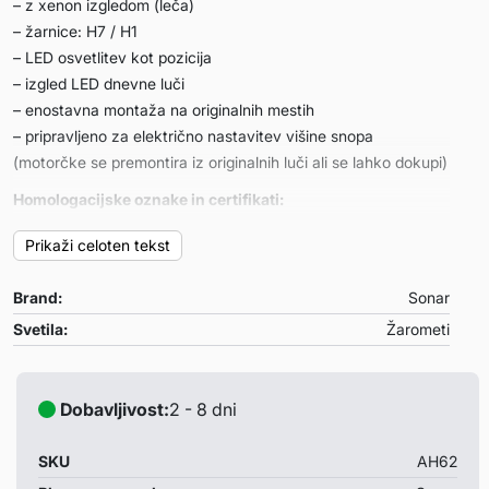
– z xenon izgledom (leča)
– žarnice: H7 / H1
– LED osvetlitev kot pozicija
– izgled LED dnevne luči
– enostavna montaža na originalnih mestih
– pripravljeno za električno nastavitev višine snopa
(motorčke se premontira iz originalnih luči ali se lahko dokupi)
Homologacijske oznake in certifikati:
– TUV certifikat za homologacijo
Prikaži celoten tekst
– E-oznaka na žarometih
Garancija:
Brand:
Sonar
– 1 leto
Svetila:
Žarometi
Primerni za:
Opel Tigra 09/94-12/00
Dobavljivost:
2 - 8 dni
Opombe:
– žarnice so priložene
SKU
AH62
– cena je za par žarometov