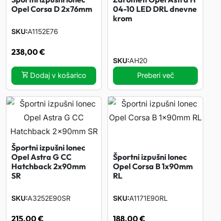
L
Opel Corsa D 2x76mm
04-10 LED DRL dnevne
E
krom
SKU
D
A1152E76
o
238,00
€
s
SKU
AH20
v
Dodaj v košarico
Preberi več
e
t
l
i
t
Športni izpušni lonec
e
Opel Astra G CC
Športni izpušni lonec
Hatchback 2x90mm
Opel Corsa B 1x90mm
v
SR
RL
k
r
SKU
A3252E90SR
SKU
A1171E90RL
o
215,00
€
188,00
€