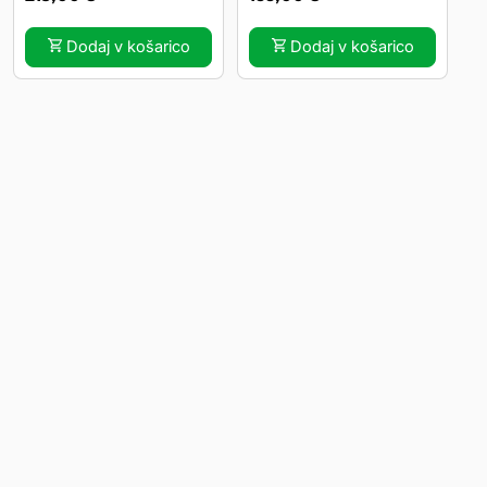
m
k
Dodaj v košarico
Dodaj v košarico
o
l
i
č
i
n
a