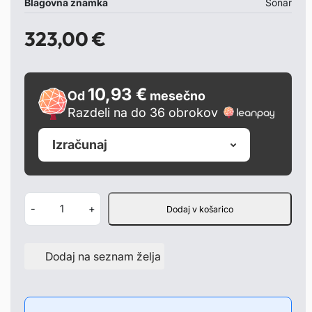
Blagovna znamka
Sonar
323,00
€
10,93 €
Od
mesečno
Razdeli na do 36 obrokov
Izračunaj
Ž
-
+
Dodaj v košarico
a
r
Dodaj na seznam želja
o
m
e