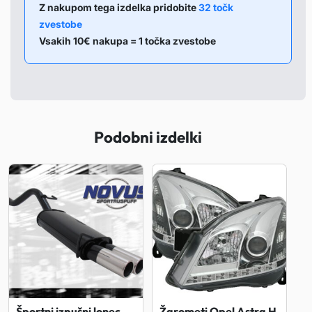
t
Z nakupom tega izdelka pridobite
32 točk
zvestobe
i
Vsakih 10€ nakupa = 1 točka zvestobe
O
p
e
l
T
Podobni izdelki
i
g
r
a
9
4
-
0
0
Športni izpušni lonec
Žarometi Opel Astra H