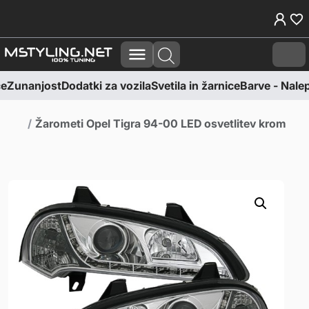
Skoči na vsebino
Skoči na nogo
Cart
e
Zunanjost
Dodatki za vozila
Svetila in žarnice
Barve - Nalepk
Domov
Žarometi Opel Tigra 94-00 LED osvetlitev krom