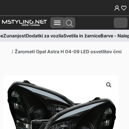
Skoči na vsebino
Skoči na nogo
Cart
e
Zunanjost
Dodatki za vozila
Svetila in žarnice
Barve - Nalepk
Domov
Žarometi Opel Astra H 04-09 LED osvetlitev črni