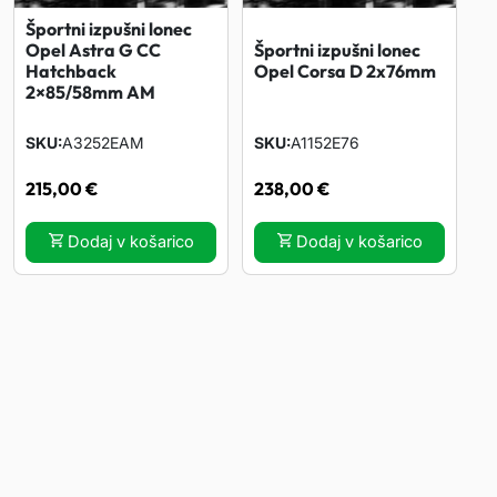
r
Športni izpušni lonec
n
Športni izpušni lonec
Opel Astra G CC
Opel Corsa D 2x76mm
Hatchback
i
2×85/58mm AM
k
o
SKU
A3252EAM
SKU
A1152E76
l
215,00
€
238,00
€
i
č
Dodaj v košarico
Dodaj v košarico
i
n
a