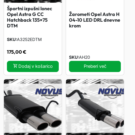
0
Športni izpušni lonec
9
Žarometi Opel Astra H
Opel Astra G CC
04-10 LED DRL dnevne
Hatchback 135×75
L
krom
DTM
E
D
SKU
A3252EDTM
o
175,00
€
s
SKU
AH20
v
Dodaj v košarico
Preberi več
e
t
l
i
t
e
v
č