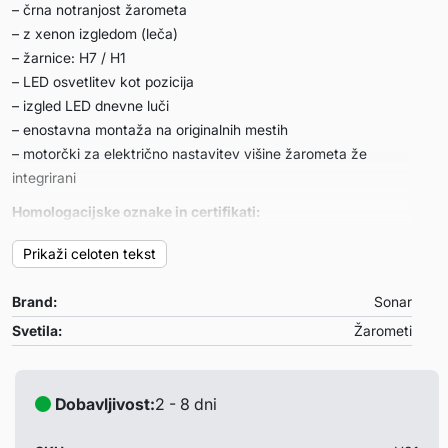
– črna notranjost žarometa
– z xenon izgledom (leča)
– žarnice: H7 / H1
– LED osvetlitev kot pozicija
– izgled LED dnevne luči
– enostavna montaža na originalnih mestih
– motorčki za električno nastavitev višine žarometa že
integrirani
Homologacijske oznake in certifikati:
– TUV certifikat za homologacijo
Prikaži celoten tekst
– E-oznaka na žarometih
Garancija:
Brand:
Sonar
– 1 leto
Svetila:
Žarometi
Primerni za:
Opel Astra H 03/04-09
Dobavljivost:
2 - 8 dni
Opombe:
– žarnice niso priložene