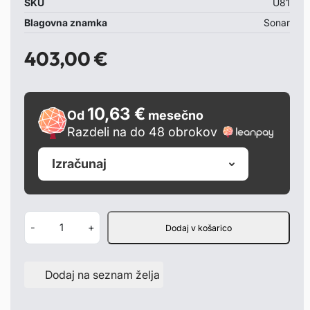
SKU
U81
– cena je za par žarometov
Blagovna znamka
Sonar
403,00
€
10,63 €
Od
mesečno
Razdeli na do 48 obrokov
Izračunaj
Ž
-
+
Dodaj v košarico
a
r
Dodaj na seznam želja
o
m