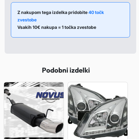
e
t
Z nakupom tega izdelka pridobite
40 točk
zvestobe
i
Vsakih 10€ nakupa = 1 točka zvestobe
O
p
e
l
A
Podobni izdelki
s
t
r
a
H
0
4
-