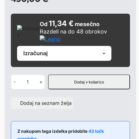
11,34 €
Od
mesečno
Razdeli na do 48 obrokov
Izračunaj
Z
-
+
Dodaj v košarico
a
d
Dodaj na seznam želja
n
j
i
o
Z nakupom tega izdelka pridobite
43 točk
zvestobe