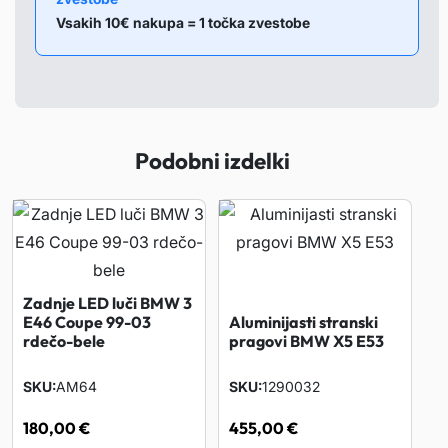
d
Vsakih 10€ nakupa = 1 točka zvestobe
b
i
j
a
č
Podobni izdelki
B
M
W
1
E
Zadnje LED luči BMW 3
8
E46 Coupe 99-03
Aluminijasti stranski
7
rdečo-bele
pragovi BMW X5 E53
0
SKU
AM64
SKU
1290032
4
-
180,00
€
455,00
€