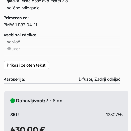
– gladka, čista obdelava materiala
– odlično prileganje
Primeren za:
BMW 1 E87 04-11
Vsebina izdelka:
– odbijač
– difuzor
Opombe:
Prikaži celoten tekst
– izrez za izpuh samo levi in desni strani
– enostavna montaža na originalnih pritrditvenih mestih
Karoserija:
Difuzor, Zadnji odbijač
– kljub odličnem prileganju svetujemo, da artikel pred
barvanjem testno pomerite na vozilu
– primeren za vozila z PDC senzorji
Dobavljivost:
2 - 8 dni
SKU
1280755
430,00
€