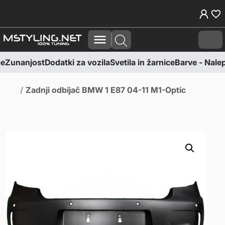
Skoči na vsebino
Skoči na nogo
Cart
e
Zunanjost
Dodatki za vozila
Svetila in žarnice
Barve - Nalepk
Domov
Zadnji odbijač BMW 1 E87 04-11 M1-Optic