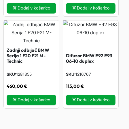
1
1
Dodaj v košarico
Dodaj v košarico
M
1
-
O
p
Zadnji odbijač BMW
Serija 1 F20 F21 M-
Difuzor BMW E92 E93
t
Technic
06-10 duplex
i
c
SKU
1281355
SKU
1216767
k
460,00
€
115,00
€
o
l
Dodaj v košarico
Dodaj v košarico
i
č
i