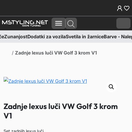
Skoči na vsebino
Skoči na nogo
Cart
če
Zunanjost
Dodatki za vozila
Svetila in žarnice
Barve - Nalep
Domov
Zadnje lexus luči VW Golf 3 krom V1
Zadnje lexus luči VW Golf 3 krom
V1
Set zadnjih lexus luči.