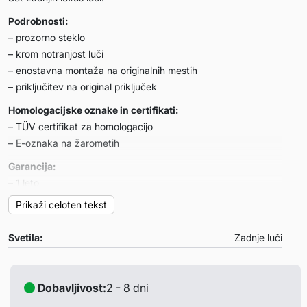
Podrobnosti:
– prozorno steklo
– krom notranjost luči
– enostavna montaža na originalnih mestih
– priključitev na original priključek
Homologacijske oznake in certifikati:
– TÜV certifikat za homologacijo
– E-oznaka na žarometih
Garancija:
– 1 leto
Prikaži celoten tekst
Primerni za:
VW Golf 3
Svetila:
Zadnje luči
Opombe:
/
Dobavljivost:
2 - 8 dni