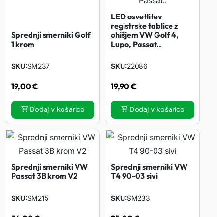
LED osvetlitev
registrske tablice z
Sprednji smerniki Golf
ohišjem VW Golf 4,
1 krom
Lupo, Passat..
SKU
SM237
SKU
22086
19,00
€
19,90
€
Dodaj v košarico
Dodaj v košarico
Sprednji smerniki VW
Sprednji smerniki VW
Passat 3B krom V2
T4 90-03 sivi
SKU
SM215
SKU
SM233