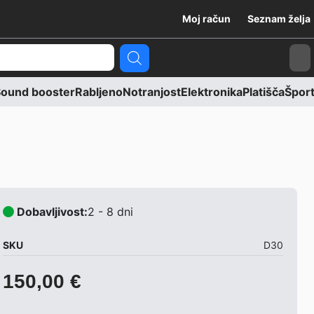
Moj račun
Seznam želja
Ca
ound booster
Rabljeno
Notranjost
Elektronika
Platišča
Športn
Dobavljivost:
2 - 8 dni
SKU
D30
150,00
€