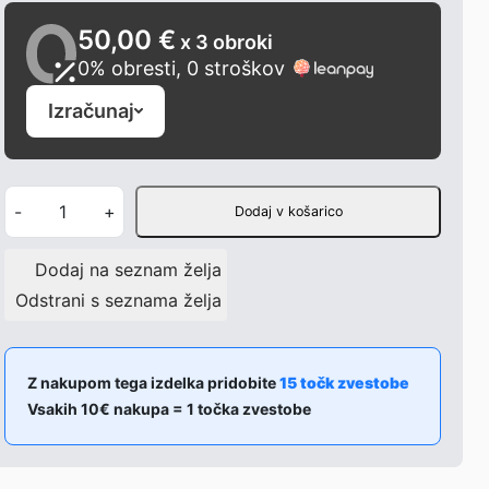
50,00 €
x 3 obroki
0% obresti, 0 stroškov
Izračunaj
Z
-
+
Dodaj v košarico
a
d
Dodaj na seznam želja
n
Odstrani s seznama želja
j
e
l
Z nakupom tega izdelka pridobite
15 točk zvestobe
Vsakih 10€ nakupa = 1 točka zvestobe
e
x
u