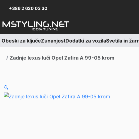
Skoči na vsebino
Skoči na nogo
+386 2 620 03 30
Obeski za ključe
Zunanjost
Dodatki za vozila
Svetila in žar
Domov
Zadnje lexus luči Opel Zafira A 99-05 krom
🔍