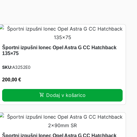
s
l
u
č
i
O
Športni izpušni lonec Opel Astra G CC Hatchback
135×75
p
e
SKU
A3252E0
l
200,00
€
Z
a
Dodaj v košarico
f
i
r
a
A
Športni izpušni lonec Opel Astra G CC Hatchback