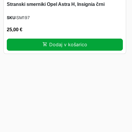
Stranski smerniki Opel Astra H, Insignia črni
SKU
SM197
25,00
€
Dodaj v košarico