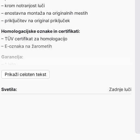
– krom notranjost luči
– enostavna montaža na originalnih mestih
– priključitev na original priključek
Homologacijske oznake in certifikati:
– TÜV certifikat za homologacijo
– E-oznaka na žarometih
Garancija:
– 1 leto
Prikaži celoten tekst
Primerni za:
Opel Zafira A 05/99-06/05
Svetila:
Zadnje luči
Opombe:
– cena je za par zadnjih luči