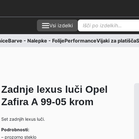
P
Vsi izdelki
r
o
d
nice
Barve - Nalepke - Folije
Performance
Vijaki za platišča
S
u
c
t
s
s
e
a
r
c
h
Zadnje lexus luči Opel
Zafira A 99-05 krom
Set zadnjih lexus luči.
Podrobnosti:
– prozorno steklo