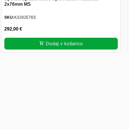
2x76mm MS
SKU
A3292E76S
292,00
€
Dodaj v košarico