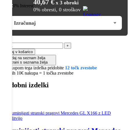
40,67 €
x 3 obroki
0% obresti, 0 stroškov
Izračunaj
Zadnje
-
+
lexus
Dodaj v košarico
luči
Dodaj na seznam želja
Mercedes
Odstrani s seznama želja
E
Z nakupom tega izdelka pridobite
12 točk zvestobe
W210
Vsakih 10€ nakupa = 1 točka zvestobe
Limo
95-
Podobni izdelki
02
rdečo-
bele
količina