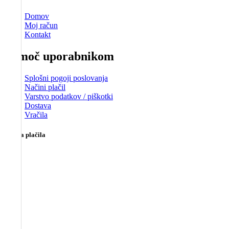
Domov
Moj račun
Kontakt
Pomoč uporabnikom
Splošni pogoji poslovanja
Načini plačil
Varstvo podatkov / piškotki
Dostava
Vračila
Možna plačila