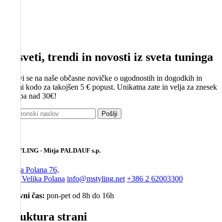
Nasveti, trendi in novosti iz sveta tuninga
Prijavi se na naše občasne novičke o ugodnostih in dogodkih in
prejmi kodo za takojšen 5 € popust. Unikatna zate in velja za znesek
nakupa nad 30€!
Pošlji
MSTYLING - Mitja PALDAUF s.p.
Velika Polana 76,
9225 Velika Polana
info@mstyling.net
+386 2 62003300
Delovni čas:
pon-pet od 8h do 16h
Struktura strani