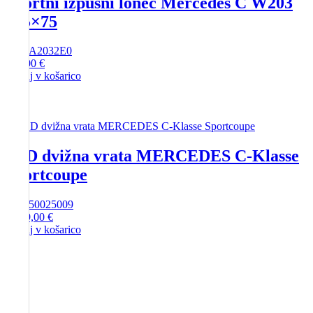
Športni izpušni lonec Mercedes C W203
135×75
SKU
A2032E0
281,00
€
Dodaj v košarico
LSD dvižna vrata MERCEDES C-Klasse
Sportcoupe
SKU
50025009
1.749,00
€
Dodaj v košarico