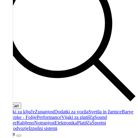
Cart
Obeski za ključe
Zunanjost
Dodatki za vozila
Svetila in žarnice
Barve
- Nalepke - Folije
Performance
Vijaki za platišča
Sound
booster
Rabljeno
Notranjost
Elektronika
Platišča
Športni
filtri
Podvozje
Izpušni sistemi
Račun