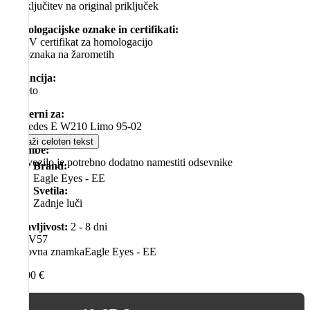
– priključitev na original priključek
Homologacijske oznake in certifikati:
– TÜV certifikat za homologacijo
– E-oznaka na žarometih
Garancija:
– 1 leto
Primerni za:
Mercedes E W210 Limo 95-02
Prikaži celoten tekst
Opombe:
– na vozilo je potrebno dodatno namestiti odsevnike
Brand:
Eagle Eyes - EE
Svetila:
Zadnje luči
Dobavljivost:
2 - 8 dni
SKU
V57
Blagovna znamka
Eagle Eyes - EE
122,00
€