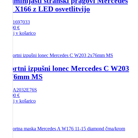
Aluminijasti stranski pragovi Mercedes
GL X166 z LED osvetlitvijo
SKU
1697033
425,00
€
Dodaj v košarico
Športni izpušni lonec Mercedes C W203
2x76mm MS
SKU
A2032E76S
281,00
€
Dodaj v košarico
-
33%