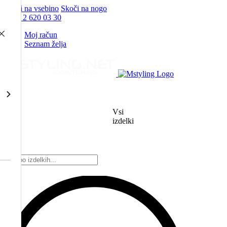
Skoči na vsebino
Skoči na nogo
+386 2 620 03 30
Moj račun
Seznam želja
Vsi
izdelki
Products
search