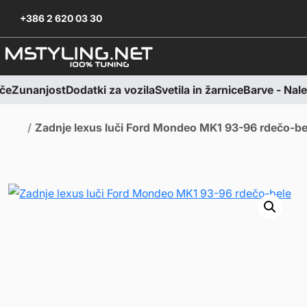
Skoči na vsebino
Skoči na nogo
+386 2 620 03 30
če
Zunanjost
Dodatki za vozila
Svetila in žarnice
Barve - Nalep
Domov
Zadnje lexus luči Ford Mondeo MK1 93-96 rdečo-be