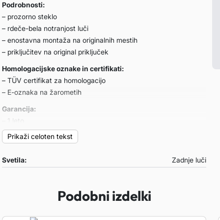
Podrobnosti:
– prozorno steklo
– rdeče-bela notranjost luči
– enostavna montaža na originalnih mestih
– priključitev na original priključek
Homologacijske oznake in certifikati:
– TÜV certifikat za homologacijo
– E-oznaka na žarometih
Garancija:
– 1 leto
Prikaži celoten tekst
Primerni za:
Ford Mondeo MK1 93-96
Svetila:
Zadnje luči
Opombe:
/
Podobni izdelki