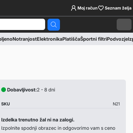
Moj račun
Seznam želja
Cart
ljeno
Notranjost
Elektronika
Platišča
Športni filtri
Podvozje
Iz
Dobavljivost:
2 - 8 dni
SKU
N21
Izdelka trenutno žal ni na zalogi.
Izpolnite spodnji obrazec in odgovorimo vam s ceno