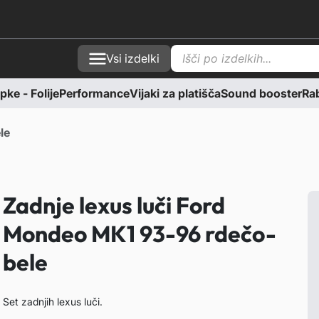
P
Vsi izdelki
r
o
d
ke - Folije
Performance
Vijaki za platišča
Sound booster
Rab
u
c
t
s
le
s
e
a
r
c
Zadnje lexus luči Ford
h
Mondeo MK1 93-96 rdečo-
bele
Set zadnjih lexus luči.