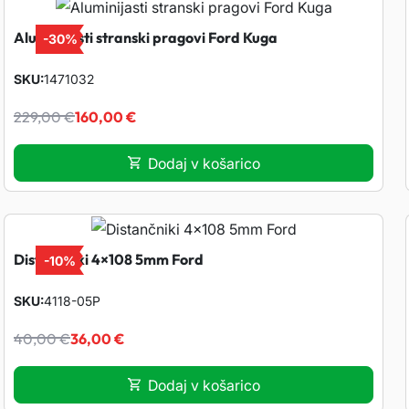
Aluminijasti stranski pragovi Ford Kuga
-
30%
SKU
1471032
I
T
229,00
€
160,00
€
z
r
Dodaj v košarico
v
e
i
n
Distančniki 4×108 5mm Ford
-
10%
r
u
SKU
4118-05P
I
T
n
t
40,00
€
36,00
€
z
r
a
n
Dodaj v košarico