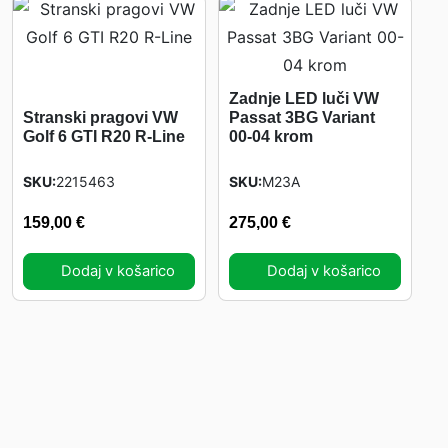
Zadnje LED luči VW
Stranski pragovi VW
Passat 3BG Variant
Golf 6 GTI R20 R-Line
00-04 krom
SKU
2215463
SKU
M23A
159,00
€
275,00
€
Dodaj v košarico
Dodaj v košarico