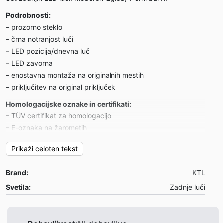
Podrobnosti:
– prozorno steklo
– črna notranjost luči
– LED pozicija/dnevna luč
– LED zavorna
– enostavna montaža na originalnih mestih
– priključitev na original priključek
Homologacijske oznake in certifikati:
– TÜV certifikat za homologacijo
– E-oznaka na žarometih
Garancija:
Prikaži celoten tekst
– 1 leto
Brand:
KTL
Primerne za:
VW New Beetle Hatchback/Cabrio 10/98-05
Svetila:
Zadnje luči
Opombe:
/