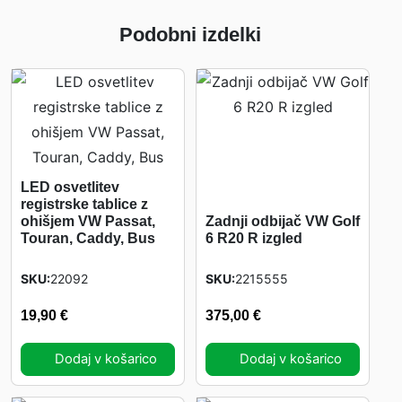
Podobni izdelki
LED osvetlitev
registrske tablice z
ohišjem VW Passat,
Zadnji odbijač VW Golf
Touran, Caddy, Bus
6 R20 R izgled
SKU
22092
SKU
2215555
19,90
€
375,00
€
Dodaj v košarico
Dodaj v košarico