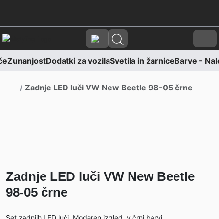
Skoči na vsebino
Skoči na nogo
Cart
če
Zunanjost
Dodatki za vozila
Svetila in žarnice
Barve - Nale
Domov
Zadnje LED luči VW New Beetle 98-05 črne
Zadnje LED luči VW New Beetle
98-05 črne
Set zadnjih LED luči. Moderen izgled, v črni barvi.