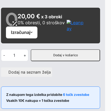
20,00 €
x 3 obroki
0% obresti, 0 stroškov
Izračunaj
Z
-
+
Dodaj v košarico
a
d
Dodaj na seznam želja
n
j
a
l
Z nakupom tega izdelka pridobite
6 točk zvestobe
Vsakih 10€ nakupa = 1 točka zvestobe
u
č