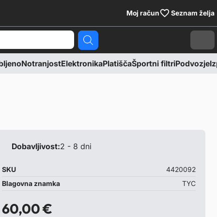
Moj račun
Seznam želja
Cart
ljeno
Notranjost
Elektronika
Platišča
Športni filtri
Podvozje
Iz
Dobavljivost:
2 - 8 dni
SKU
4420092
Blagovna znamka
TYC
60,00
€