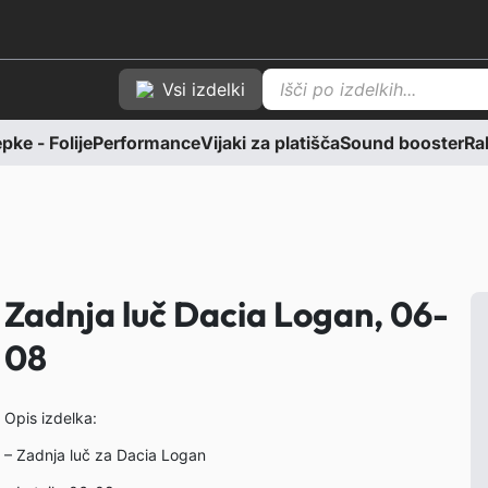
P
Vsi izdelki
r
o
d
ke - Folije
Performance
Vijaki za platišča
Sound booster
Rab
u
c
t
s
s
e
a
r
c
Zadnja luč Dacia Logan, 06-
h
08
Opis izdelka:
– Zadnja luč za Dacia Logan