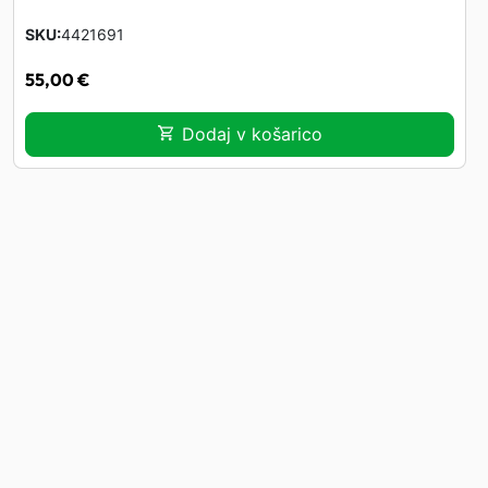
SKU
4421691
55,00
€
Dodaj v košarico