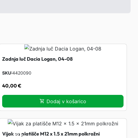
D
a
c
i
a
L
o
Zadnja luč Dacia Logan, 04-08
g
SKU
4420090
a
n
40,00
€
,
0
Dodaj v košarico
6
-
0
Vijak za platišče M12 x 1.5 x 21mm polkrožni
8
-
21%