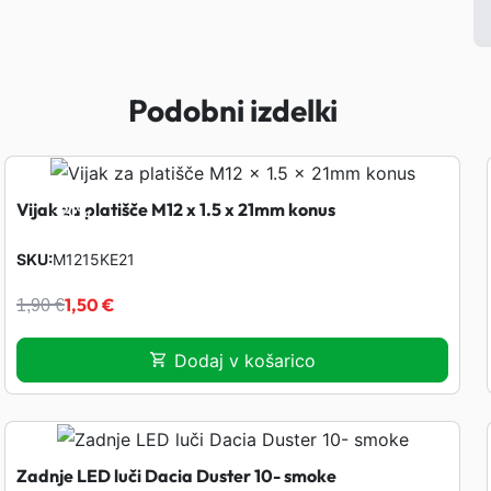
Podobni izdelki
Vijak za platišče M12 x 1.5 x 21mm konus
-
21%
SKU
M1215KE21
I
T
1,50
€
1,90
€
z
r
Dodaj v košarico
v
e
i
n
Zadnje LED luči Dacia Duster 10- smoke