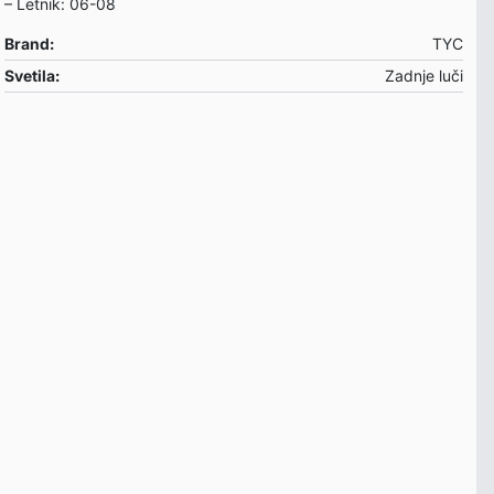
– Letnik: 06-08
Brand:
TYC
Svetila:
Zadnje luči