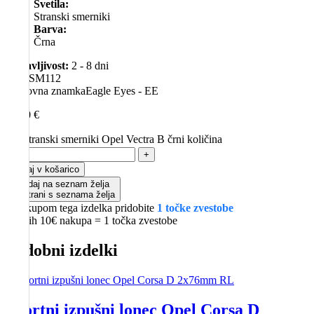
Svetila:
Stranski smerniki
Barva:
Črna
Dobavljivost:
2 - 8 dni
SKU
SM112
Blagovna znamka
Eagle Eyes - EE
15,00
€
Stranski smerniki Opel Vectra B črni količina
-
+
Dodaj v košarico
Dodaj na seznam želja
Odstrani s seznama želja
Z nakupom tega izdelka pridobite
1 točke zvestobe
Vsakih 10€ nakupa = 1 točka zvestobe
Podobni izdelki
Športni izpušni lonec Opel Corsa D