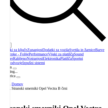
Cart
Obeski za ključe
Zunanjost
Dodatki za vozila
Svetila in žarnice
Barve
- Nalepke - Folije
Performance
Vijaki za platišča
Sound
booster
Rabljeno
Notranjost
Elektronika
Platišča
Športni
filtri
Podvozje
Izpušni sistemi
Račun
Loading...
Košarica
Domov
Stranski smerniki Opel Vectra B črni