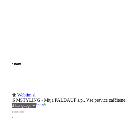
Sledite nam
Avtorji:
Webtim.si
©
2026 MSTYLING - Mitja PALDAUF s.p., Vse pravice zaščitene!