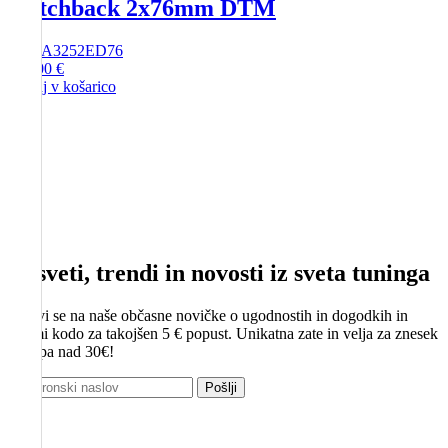
Hatchback 2x76mm DTM
SKU
A3252ED76
175,00
€
Dodaj v košarico
Nasveti, trendi in novosti iz sveta tuninga
Prijavi se na naše občasne novičke o ugodnostih in dogodkih in
prejmi kodo za takojšen 5 € popust. Unikatna zate in velja za znesek
nakupa nad 30€!
Pošlji