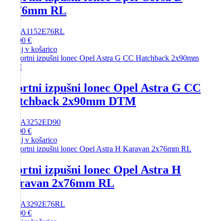
2x76mm RL
SKU
A1152E76RL
246,00
€
Dodaj v košarico
Športni izpušni lonec Opel Astra G CC
Hatchback 2x90mm DTM
SKU
A3252ED90
200,00
€
Dodaj v košarico
Športni izpušni lonec Opel Astra H
Karavan 2x76mm RL
SKU
A3292E76RL
292,00
€