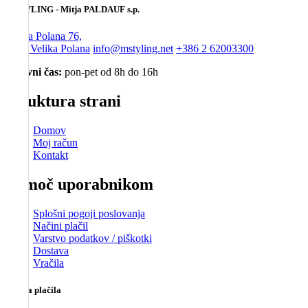
MSTYLING - Mitja PALDAUF s.p.
Velika Polana 76,
9225 Velika Polana
info@mstyling.net
+386 2 62003300
Delovni čas:
pon-pet od 8h do 16h
Struktura strani
Domov
Moj račun
Kontakt
Pomoč uporabnikom
Splošni pogoji poslovanja
Načini plačil
Varstvo podatkov / piškotki
Dostava
Vračila
Možna plačila