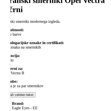
Stranski smerniki Opel Vectra
B črni
Stranski smerniki modernega izgleda.
Podrobnosti:
– črne barve
Homologacijske oznake in certifikati:
– E-oznaka na smernikih
Garancija:
– 1 leto
Primerni za:
Opel Vectra B
Opombe:
– cena je za par smernikov
Prikaži celoten tekst
Brand:
Eagle Eyes - EE