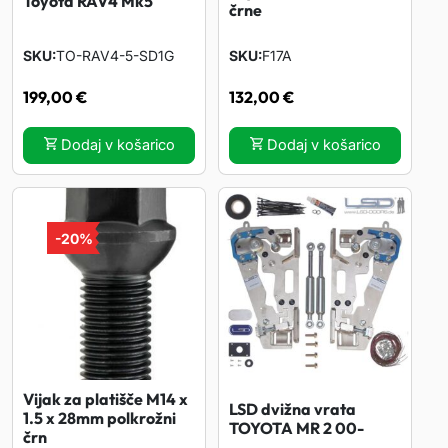
Toyota RAV4 Mk5
črne
SKU
TO-RAV4-5-SD1G
SKU
F17A
199,00
€
132,00
€
Dodaj v košarico
Dodaj v košarico
-
20%
Vijak za platišče M14 x
LSD dvižna vrata
1.5 x 28mm polkrožni
TOYOTA MR 2 00-
črn