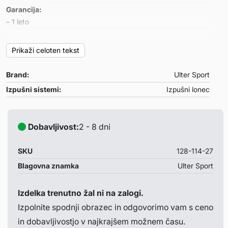
Garancija:
– 1 leto
Primeren za:
Prikaži celoten tekst
Toyota AURIS II
– letnik: 2013-
Brand:
Ulter Sport
– motor: 1.6 97kW
Izpušni sistemi:
Izpušni lonec
Opombe:
– /
Dobavljivost:
2 - 8 dni
SKU
128-114-27
Blagovna znamka
Ulter Sport
Izdelka trenutno žal ni na zalogi.
Izpolnite spodnji obrazec in odgovorimo vam s ceno
in dobavljivostjo v najkrajšem možnem času.