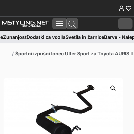
Skoči na vsebino
Skoči na nogo
Cart
e
Zunanjost
Dodatki za vozila
Svetila in žarnice
Barve - Nalepk
Domov
Športni izpušni lonec Ulter Sport za Toyota AURIS