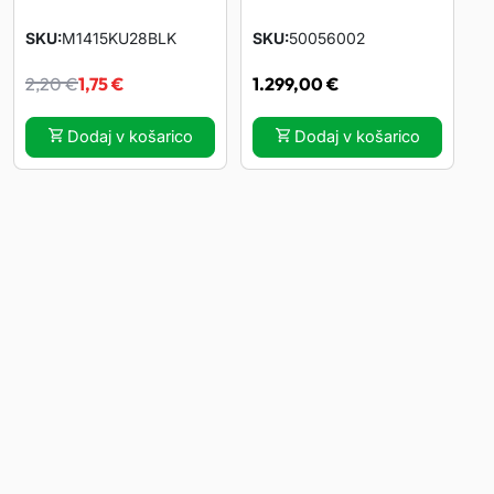
SKU
M1415KU28BLK
SKU
50056002
I
T
2,20
€
1,75
€
1.299,00
€
z
r
Dodaj v košarico
Dodaj v košarico
v
e
i
n
r
u
n
t
a
n
c
a