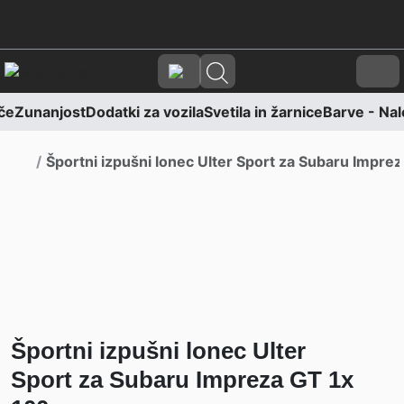
Skoči na vsebino
Skoči na nogo
Cart
če
Zunanjost
Dodatki za vozila
Svetila in žarnice
Barve - Nale
Domov
Športni izpušni lonec Ulter Sport za Subaru Impr
Športni izpušni lonec Ulter
Sport za Subaru Impreza GT 1x