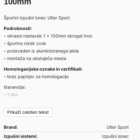
100mm
Športni izpušni lonec Ulter Sport.
Podrobnosti:
– okrasni nastavek 1 x 100mm okrogel Inox
– športno nizek zvok
– proizveden iz aluminiziranega jekla
– montaža na obstoječa mesta
Homologacijske oznake in certifikati:
– brez papirjev za homologacijo
Garancija:
– 1 leto
Primeren za:
Prikaži celoten tekst
Subaru Impreza GT
– letnik: 1994-2000
Brand:
Ulter Sport
– motor: 2.0T 160kW
Izpušni sistemi:
Izpušni lonec
Opombe: