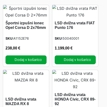
Športni izpušni lonec
LSD dvižna vrata FIAT
Opel Corsa D 2x76mm
Punto 176
SKU
A1152E76
SKU
50040001
238,00
€
1.199,00
€
Dodaj v košarico
Dodaj v košarico
LSD dvižna vrata
LSD dvižna vrata
HONDA Civic, CRX 89-
MAZDA RX 8
92