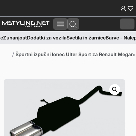
Skoči na vsebino
Skoči na nogo
Cart
e
Zunanjost
Dodatki za vozila
Svetila in žarnice
Barve - Nalepk
Domov
Športni izpušni lonec Ulter Sport za Renault Me