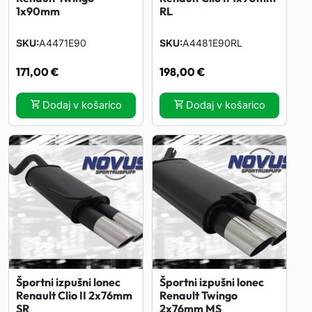
1x90mm
RL
SKU
A4471E90
SKU
A4481E90RL
171,00
€
198,00
€
Dodaj v košarico
Dodaj v košarico
Športni izpušni lonec
Športni izpušni lonec
Renault Clio II 2x76mm
Renault Twingo
SR
2x76mm MS