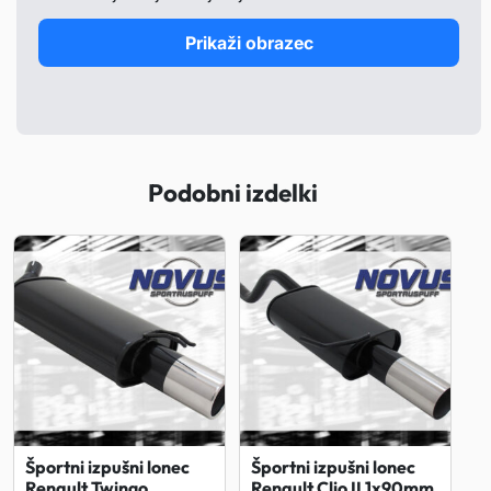
Prikaži obrazec
Podobni izdelki
Športni izpušni lonec
Športni izpušni lonec
Renault Twingo
Renault Clio II 1x90mm