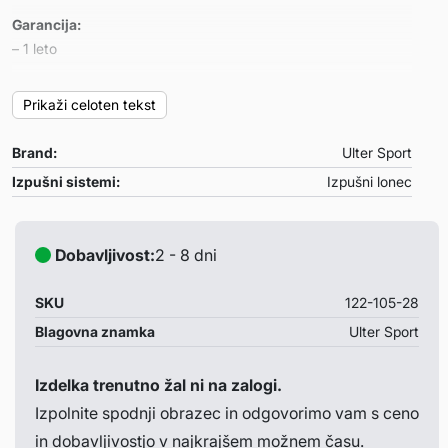
Garancija:
– 1 leto
Primeren za:
Prikaži celoten tekst
Renault Megane II HATCHBACK
– letnik: 2002-2007
Brand:
Ulter Sport
– motor: 1.6 16V 81/85kW-1.5 dCi 59/74kW-1.9 dCi
66/88kW-1.4 59/72/74kW
Izpušni sistemi:
Izpušni lonec
Opombe:
– /
Dobavljivost:
2 - 8 dni
SKU
122-105-28
Blagovna znamka
Ulter Sport
Izdelka trenutno žal ni na zalogi.
Izpolnite spodnji obrazec in odgovorimo vam s ceno
in dobavljivostjo v najkrajšem možnem času.