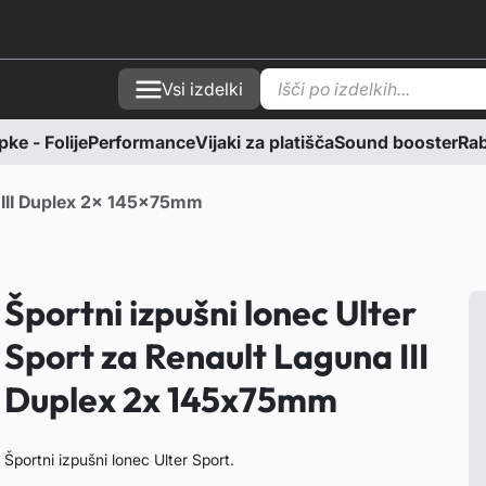
P
Vsi izdelki
r
o
d
ke - Folije
Performance
Vijaki za platišča
Sound booster
Rabl
u
c
t
s
a III Duplex 2x 145x75mm
s
e
a
r
c
Športni izpušni lonec Ulter
h
Sport za Renault Laguna III
Duplex 2x 145x75mm
Športni izpušni lonec Ulter Sport.