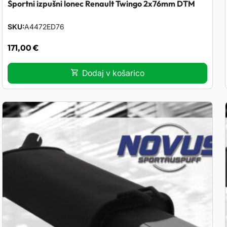
Športni izpušni lonec Renault Twingo 2x76mm DTM
SKU
A4472ED76
171,00
€
Dodaj v košarico