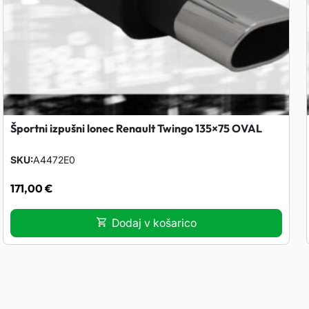
Športni izpušni lonec Renault Twingo 135×75 OVAL
SKU
A4472E0
171,00
€
Dodaj v košarico