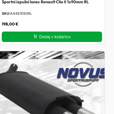
Športni izpušni lonec Renault Clio II 1x90mm RL
SKU
A4481E90RL
198,00
€
Dodaj v košarico