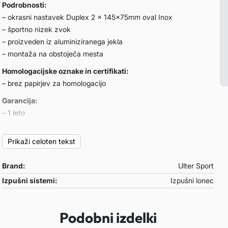
Podrobnosti:
– okrasni nastavek Duplex 2 x 145x75mm oval Inox
– športno nizek zvok
– proizveden iz aluminiziranega jekla
– montaža na obstoječa mesta
Homologacijske oznake in certifikati:
– brez papirjev za homologacijo
Garancija:
– 1 leto
Primeren za:
Prikaži celoten tekst
Renault Laguna III COMBI
– letnik: 2008-2013
Brand:
Ulter Sport
– motor: 2.0 dCi 96/110kW
Izpušni sistemi:
Izpušni lonec
Opombe:
– /
Podobni izdelki