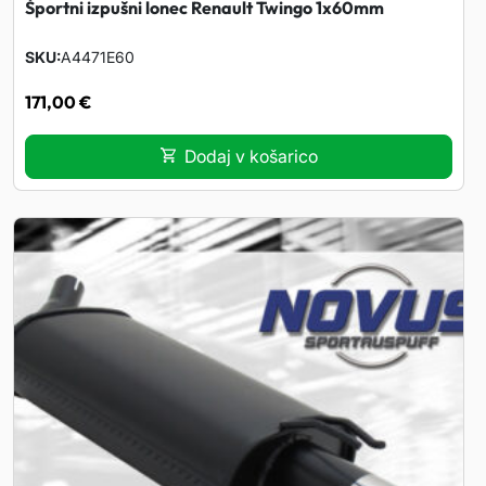
Športni izpušni lonec Renault Twingo 1x60mm
SKU
A4471E60
171,00
€
Dodaj v košarico