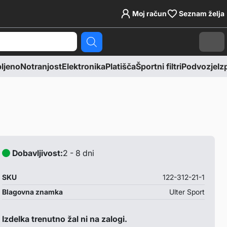
Moj račun
Seznam želja
Cart
jeno
Notranjost
Elektronika
Platišča
Športni filtri
Podvozje
Izp
Dobavljivost:
2 - 8 dni
SKU
122-312-21-1
Blagovna znamka
Ulter Sport
Izdelka trenutno žal ni na zalogi.