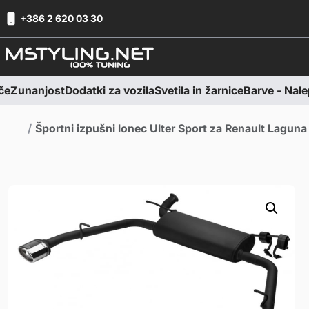
Skoči na vsebino
Skoči na nogo
+386 2 620 03 30
če
Zunanjost
Dodatki za vozila
Svetila in žarnice
Barve - Nalep
Domov
Športni izpušni lonec Ulter Sport za Renault Lagun