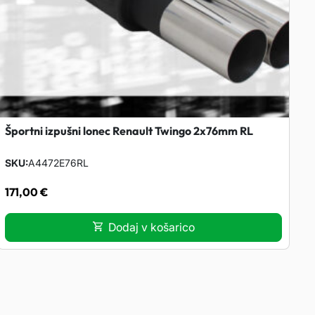
Športni izpušni lonec Renault Twingo 2x76mm RL
SKU
A4472E76RL
171,00
€
Dodaj v košarico