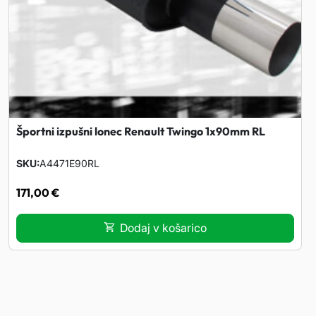
Športni izpušni lonec Renault Twingo 1x90mm RL
SKU
A4471E90RL
171,00
€
Dodaj v košarico