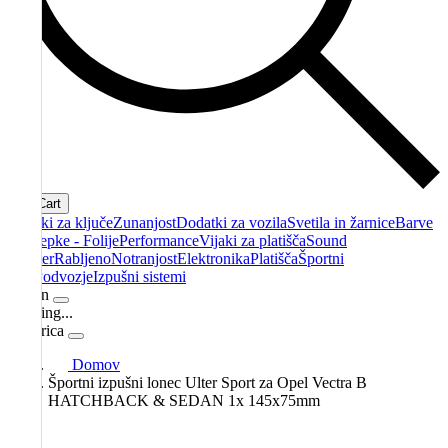
Cart
Obeski za ključe
Zunanjost
Dodatki za vozila
Svetila in žarnice
Barve
- Nalepke - Folije
Performance
Vijaki za platišča
Sound
booster
Rabljeno
Notranjost
Elektronika
Platišča
Športni
filtri
Podvozje
Izpušni sistemi
Račun
Loading...
Košarica
Domov
Športni izpušni lonec Ulter Sport za Opel Vectra B
HATCHBACK & SEDAN 1x 145x75mm
🔍