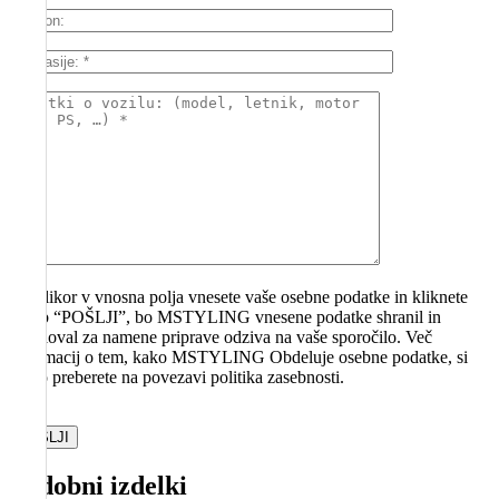
V kolikor v vnosna polja vnesete vaše osebne podatke in kliknete
gumb “POŠLJI”, bo MSTYLING vnesene podatke shranil in
obdeloval za namene priprave odziva na vaše sporočilo. Več
informacij o tem, kako MSTYLING Obdeluje osebne podatke, si
lahko preberete na povezavi politika zasebnosti.
Please
leave
this
field
Podobni izdelki
empty.