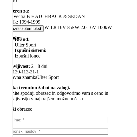
– 1 leto
Primeren za:
Opel Vectra B HATCHBACK & SEDAN
– letnik: 1994-1999
– motor: 1.6 16V 74kW-1.8 16V 85kW-2.0 16V 100kW
Prikaži celoten tekst
Opombe:
Brand:
– /
Ulter Sport
Izpušni sistemi:
Izpušni lonec
Dobavljivost:
2 - 8 dni
SKU
120-112-21-1
Blagovna znamka
Ulter Sport
Izdelka trenutno žal ni na zalogi.
Izpolnite spodnji obrazec in odgovorimo vam s ceno in
dobavljivostjo v najkrajšem možnem času.
Prikaži obrazec