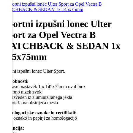
Športni izpušni lonec Ulter
Sport za Opel Vectra B
HATCHBACK & SEDAN 1x
145x75mm
Športni izpušni lonec Ulter Sport.
Podrobnosti:
– okrasni nastavek 1 x 145x75mm oval Inox
– športno nizek zvok
– proizveden iz aluminiziranega jekla
– montaža na obstoječa mesta
Homologacijske oznake in certifikati:
– z E oznako in papirji za homologacijo
Garancija: