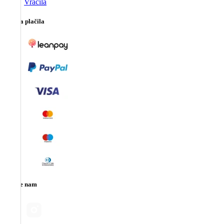
Vračila
Možna plačila
Sledite nam