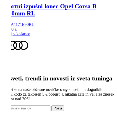
Športni izpušni lonec Opel Corsa B
1x90mm RL
SKU
A1171E90RL
188,00
€
Dodaj v košarico
Nasveti, trendi in novosti iz sveta tuninga
Prijavi se na naše občasne novičke o ugodnostih in dogodkih in
prejmi kodo za takojšen 5 € popust. Unikatna zate in velja za znesek
nakupa nad 30€!
Pošlji