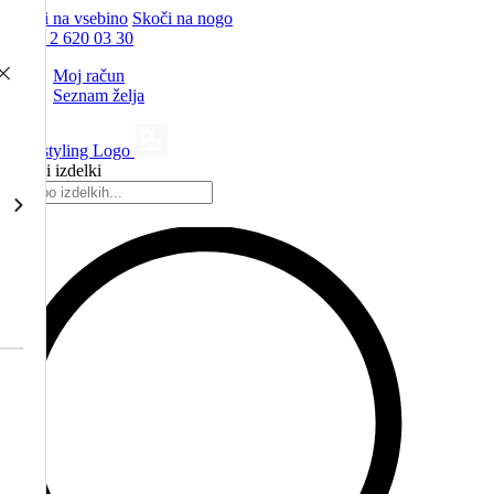
Skoči na vsebino
Skoči na nogo
+386 2 620 03 30
Moj račun
Seznam želja
Vsi izdelki
Products
search