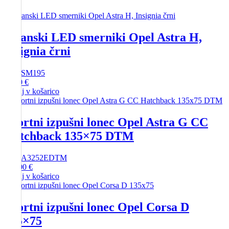
Stranski LED smerniki Opel Astra H,
Insignia črni
SKU
SM195
30,00
€
Dodaj v košarico
Športni izpušni lonec Opel Astra G CC
Hatchback 135×75 DTM
SKU
A3252EDTM
175,00
€
Dodaj v košarico
Športni izpušni lonec Opel Corsa D
135×75