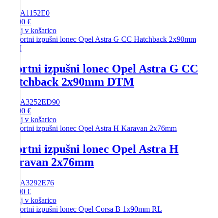
SKU
A1152E0
234,00
€
Dodaj v košarico
Športni izpušni lonec Opel Astra G CC
Hatchback 2x90mm DTM
SKU
A3252ED90
200,00
€
Dodaj v košarico
Športni izpušni lonec Opel Astra H
Karavan 2x76mm
SKU
A3292E76
292,00
€
Dodaj v košarico