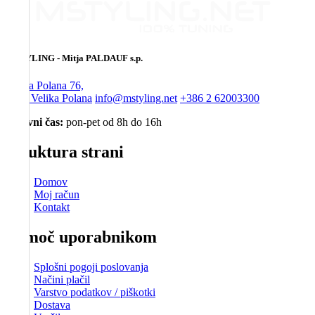
MSTYLING - Mitja PALDAUF s.p.
Velika Polana 76,
9225 Velika Polana
info@mstyling.net
+386 2 62003300
Delovni čas:
pon-pet od 8h do 16h
Struktura strani
Domov
Moj račun
Kontakt
Pomoč uporabnikom
Splošni pogoji poslovanja
Načini plačil
Varstvo podatkov / piškotki
Dostava