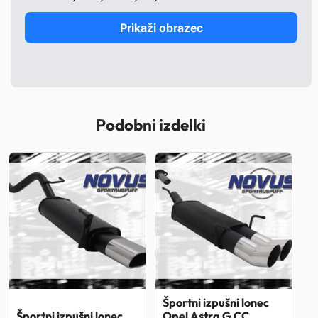
Prikaži obrazec
Podobni izdelki
Športni izpušni lonec
Športni izpušni lonec
Opel Astra G CC