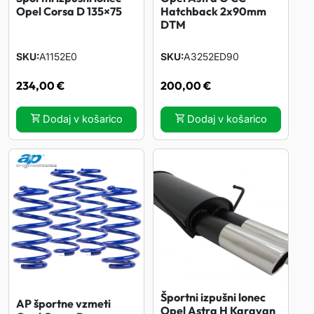
Opel Corsa D 135×75
Hatchback 2x90mm
DTM
SKU
A1152E0
SKU
A3252ED90
234,00
€
200,00
€
Dodaj v košarico
Dodaj v košarico
Športni izpušni lonec
AP športne vzmeti
Opel Astra H Karavan