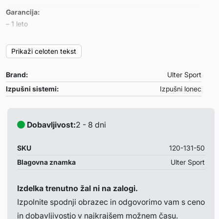
Garancija:
– 1 leto
Primeren za:
Prikaži celoten tekst
Opel Vectra B facelift COMBI
– letnik: 1999-2002
Brand:
Ulter Sport
– motor: 2.0i 16V 100kW-1.6i 16V 74kW-1.8i 16V 92kW
Izpušni sistemi:
Izpušni lonec
Opombe:
– /
Dobavljivost:
2 - 8 dni
SKU
120-131-50
Blagovna znamka
Ulter Sport
Izdelka trenutno žal ni na zalogi.
Izpolnite spodnji obrazec in odgovorimo vam s ceno
in dobavljivostjo v najkrajšem možnem času.