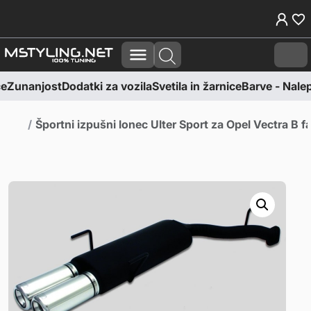
Skoči na vsebino
Skoči na nogo
Cart
e
Zunanjost
Dodatki za vozila
Svetila in žarnice
Barve - Nalepk
Domov
Športni izpušni lonec Ulter Sport za Opel Vectra B