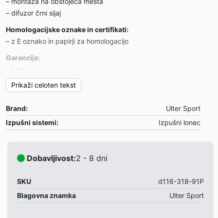
– montaža na obstoječa mesta
– difuzor črni sijaj
Homologacijske oznake in certifikati:
– z E oznako in papirji za homologacijo
Garancija:
– 1 leto
Prikaži celoten tekst
Primeren za:
Mazda MX5 typ ND
Brand:
Ulter Sport
– letnik: 2014-
– motor: 1.5 96kW-2.0 118/135kW
Izpušni sistemi:
Izpušni lonec
Opombe:
– difuzor z športnim loncem
Dobavljivost:
2 - 8 dni
VIDEO
SKU
d116-318-91P
Blagovna znamka
Ulter Sport