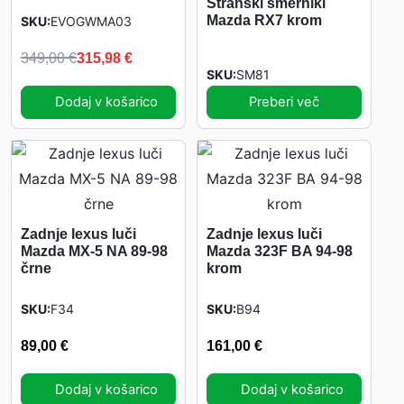
Stranski smerniki
Mazda RX7 krom
SKU
EVOGWMA03
I
T
349,00
€
315,98
€
SKU
SM81
z
r
Dodaj v košarico
Preberi več
v
e
i
n
r
u
Zadnje lexus luči
Zadnje lexus luči
Mazda MX-5 NA 89-98
Mazda 323F BA 94-98
n
t
črne
krom
SKU
F34
SKU
B94
a
n
89,00
€
161,00
€
c
a
Dodaj v košarico
Dodaj v košarico