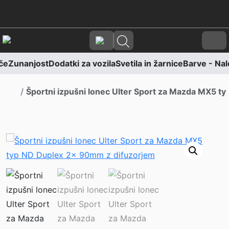
Skoči na vsebino
Skoči na nogo
Cart
če
Zunanjost
Dodatki za vozila
Svetila in žarnice
Barve - Nale
Domov
Športni izpušni lonec Ulter Sport za Mazda MX5 