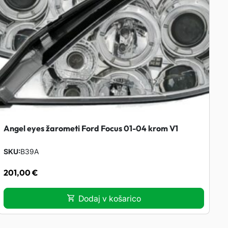
Angel eyes žarometi Ford Focus 01-04 krom V1
SKU
B39A
201,00
€
Dodaj v košarico