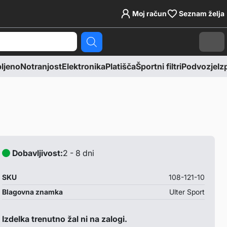
Moj račun
Seznam želja
Cart
jeno
Notranjost
Elektronika
Platišča
Športni filtri
Podvozje
Izp
Dobavljivost:
2 - 8 dni
SKU
108-121-10
Blagovna znamka
Ulter Sport
Izdelka trenutno žal ni na zalogi.