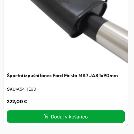
a
n
c
a
e
c
n
e
a
n
j
a
Športni izpušni lonec Ford Fiesta MK7 JA8 1x90mm
e
j
SKU
A5411E90
b
e
222,00
€
i
:
Dodaj v košarico
l
4