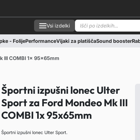
P
Vsi izdelki
r
o
d
e - Folije
Performance
Vijaki za platišča
Sound booster
Rabl
u
c
t
s
 Mk III COMBI 1x 95x65mm
s
e
a
r
c
Športni izpušni lonec Ulter
h
Sport za Ford Mondeo Mk III
COMBI 1x 95x65mm
Športni izpušni lonec Ulter Sport.