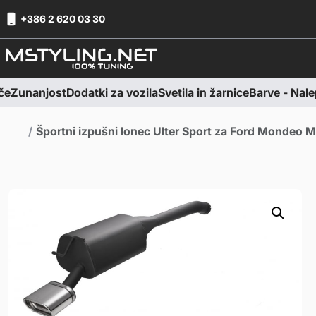
Skoči na vsebino
Skoči na nogo
+386 2 620 03 30
e
Zunanjost
Dodatki za vozila
Svetila in žarnice
Barve - Nalepk
Domov
Športni izpušni lonec Ulter Sport za Ford Mondeo