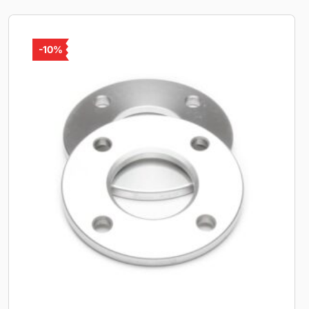
-
10%