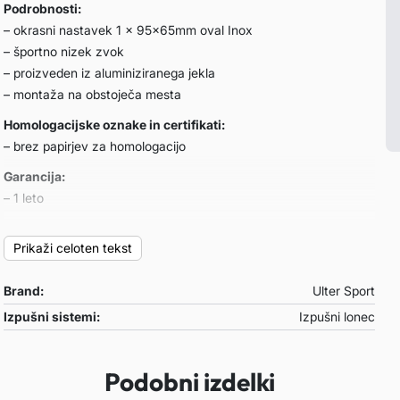
Podrobnosti:
– okrasni nastavek 1 x 95x65mm oval Inox
– športno nizek zvok
– proizveden iz aluminiziranega jekla
– montaža na obstoječa mesta
Homologacijske oznake in certifikati:
– brez papirjev za homologacijo
Garancija:
– 1 leto
Primeren za:
Prikaži celoten tekst
Ford Mondeo Mk III COMBI
– letnik: 2000-2006
Brand:
Ulter Sport
– motor: 1.8i 81/92kW-2.0i 107kW-2.0 TDCi 66/85/96kW-2.2
TDCi 114kW
Izpušni sistemi:
Izpušni lonec
Opombe:
– /
Podobni izdelki