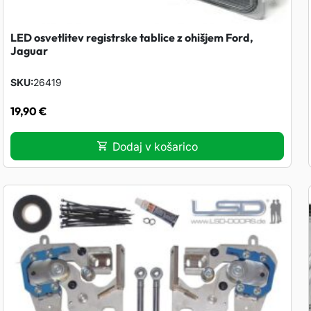
LED osvetlitev registrske tablice z ohišjem Ford,
Jaguar
SKU
26419
19,90
€
Dodaj v košarico