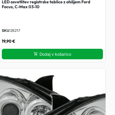
LED osvetlitev registrske tablice z ohišjem Ford
Focus, C-Max 03-10
SKU
26217
19,90
€
Dodaj v košarico