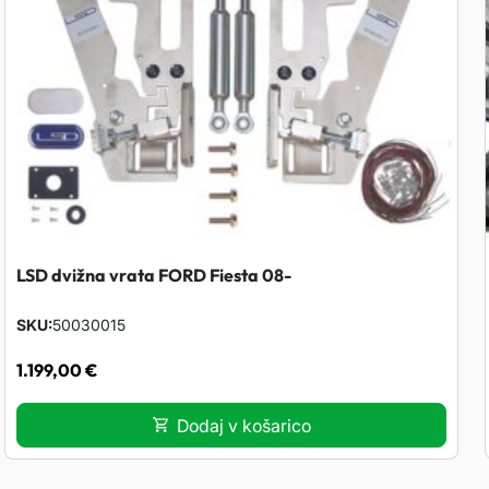
LSD dvižna vrata FORD Fiesta 08-
SKU
50030015
1.199,00
€
Dodaj v košarico