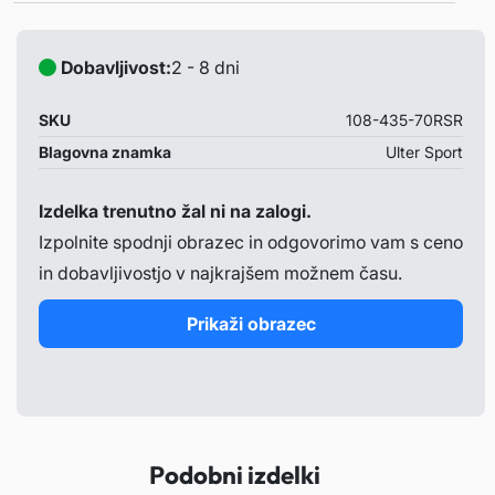
– cut out in bumper needed
Dobavljivost:
2 - 8 dni
SKU
108-435-70RSR
Blagovna znamka
Ulter Sport
Izdelka trenutno žal ni na zalogi.
Izpolnite spodnji obrazec in odgovorimo vam s ceno
in dobavljivostjo v najkrajšem možnem času.
Prikaži obrazec
Podobni izdelki