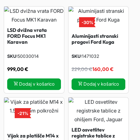
-
30%
LSD dvižna vrata
FORD Focus MK1
Aluminijasti stranski
Karavan
pragovi Ford Kuga
SKU
50030014
SKU
1471032
I
T
999,00
€
229,00
€
160,00
€
z
r
Dodaj v košarico
Dodaj v košarico
v
e
i
n
-
21%
r
u
LED osvetlitev
Vijak za platišče M14 x
registrske tablice z