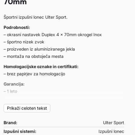
70mm
Športni izpušni lonec Ulter Sport.
Podrobnosti:
– okrasni nastavek Duplex 4 x 70mm okrogel Inox
– športno nizek zvok
– proizveden iz aluminiziranega jekla
– montaža na obstoječa mesta
Homologacijske oznake in certifikati:
– brez papirjev za homologacijo
Garancija:
– 1 leto
Primeren za:
Prikaži celoten tekst
Ford Focus IV HATCHBACK
– letnik: 2018-
Brand:
Ulter Sport
– motor: 1.5 EcoBoost 134kW
Izpušni sistemi:
Izpušni lonec
Opombe: