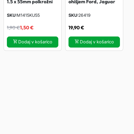
1.5 x 55mm polkrožni
n
t
ohišjem Ford, Jaguar
SKU
M1415KU55
SKU
26419
a
n
I
T
1,90
€
1,50
€
19,90
€
c
a
z
r
Dodaj v košarico
Dodaj v košarico
e
c
v
e
n
e
i
n
a
n
r
u
j
a
n
t
e
j
a
n
b
e
c
a