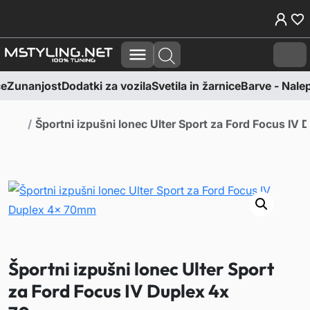
Skoči na vsebino
Skoči na nogo
Cart
e
Zunanjost
Dodatki za vozila
Svetila in žarnice
Barve - Nalepk
Domov
Športni izpušni lonec Ulter Sport za Ford Focus I
Športni izpušni lonec Ulter Sport
za Ford Focus IV Duplex 4x