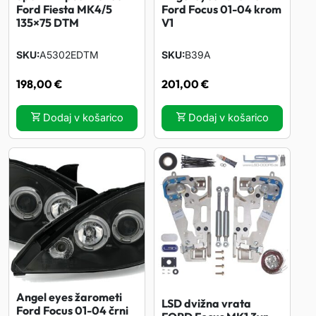
Ford Fiesta MK4/5
Ford Focus 01-04 krom
135×75 DTM
V1
SKU
A5302EDTM
SKU
B39A
198,00
€
201,00
€
Dodaj v košarico
Dodaj v košarico
Angel eyes žarometi
LSD dvižna vrata
Ford Focus 01-04 črni