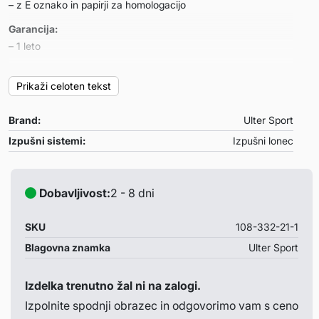
– z E oznako in papirji za homologacijo
Garancija:
– 1 leto
Primeren za:
Prikaži celoten tekst
Ford FOCUS III COMBI
– letnik: 2010-2016
Brand:
Ulter Sport
– motor: 1.6 TDCI 70kW
Izpušni sistemi:
Izpušni lonec
Opombe:
– /
Dobavljivost:
2 - 8 dni
SKU
108-332-21-1
Blagovna znamka
Ulter Sport
Izdelka trenutno žal ni na zalogi.
Izpolnite spodnji obrazec in odgovorimo vam s ceno