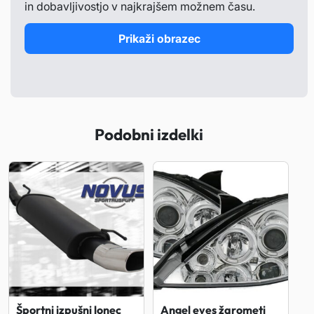
in dobavljivostjo v najkrajšem možnem času.
Prikaži obrazec
Podobni izdelki
Športni izpušni lonec
Angel eyes žarometi