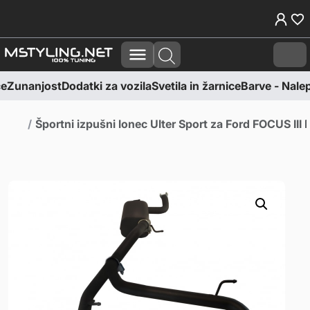
Skoči na vsebino
Skoči na nogo
Cart
e
Zunanjost
Dodatki za vozila
Svetila in žarnice
Barve - Nalepk
Domov
Športni izpušni lonec Ulter Sport za Ford FOCUS I