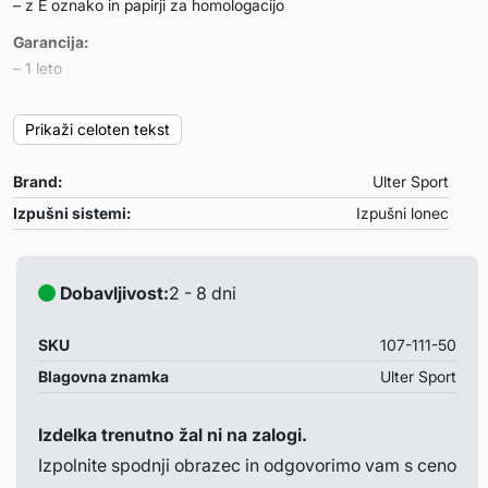
– z E oznako in papirji za homologacijo
Garancija:
– 1 leto
Primeren za:
Prikaži celoten tekst
Fiat Grande Punto
– letnik: 2005-2009
Brand:
Ulter Sport
– motor: 1.2i 48kW-1.4i 57kW-1.4i 16V 70kW
Izpušni sistemi:
Izpušni lonec
Opombe:
– /
Dobavljivost:
2 - 8 dni
SKU
107-111-50
Blagovna znamka
Ulter Sport
Izdelka trenutno žal ni na zalogi.
Izpolnite spodnji obrazec in odgovorimo vam s ceno