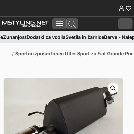
Skoči na vsebino
Skoči na nogo
Cart
e
Zunanjost
Dodatki za vozila
Svetila in žarnice
Barve - Nalepk
Domov
Športni izpušni lonec Ulter Sport za Fiat Grande 