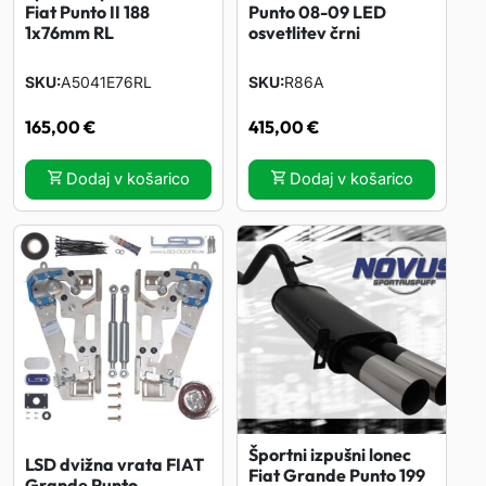
Fiat Punto II 188
Punto 08-09 LED
1x76mm RL
osvetlitev črni
SKU
A5041E76RL
SKU
R86A
165,00
€
415,00
€
Dodaj v košarico
Dodaj v košarico
Športni izpušni lonec
LSD dvižna vrata FIAT
Fiat Grande Punto 199
Grande Punto