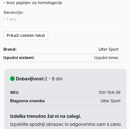
– brez papirjev za homologacijo
Garancija:
– 1 leto
Primeren za:
Prikaži celoten tekst
Alfa Romeo 156 SPORTWAGON – SEDAN
– letnik: 1997-2006
Brand:
Ulter Sport
– motor: 1.9 JTD 77/81/85/93/103/110kW-2.4 JTD
100/103/110/129kW-2.5 V6 140/141kW
Izpušni sistemi:
Izpušni lonec
Opombe:
– /
Dobavljivost:
2 - 8 dni
SKU
100-104-26
Blagovna znamka
Ulter Sport
Izdelka trenutno žal ni na zalogi.
Izpolnite spodnji obrazec in odgovorimo vam s ceno