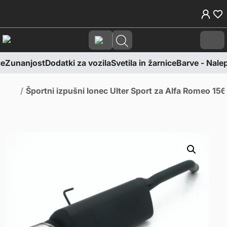
Skoči na vsebino
Skoči na nogo
Cart
e
Zunanjost
Dodatki za vozila
Svetila in žarnice
Barve - Nalepk
Domov
Športni izpušni lonec Ulter Sport za Alfa Romeo 