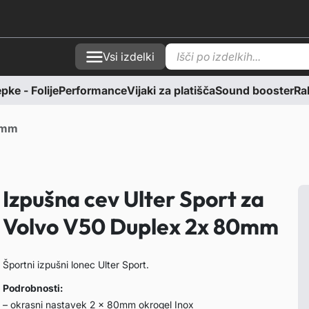
P
Vsi izdelki
r
o
d
ke - Folije
Performance
Vijaki za platišča
Sound booster
Rab
u
c
t
s
80mm
s
e
a
r
c
Izpušna cev Ulter Sport za
h
Volvo V50 Duplex 2x 80mm
Športni izpušni lonec Ulter Sport.
Podrobnosti:
– okrasni nastavek 2 x 80mm okrogel Inox