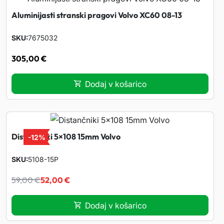
Aluminijasti stranski pragovi Volvo XC60 08-13
SKU
7675032
305,00
€
Dodaj v košarico
Distančniki 5×108 15mm Volvo
-
12%
SKU
5108-15P
I
T
59,00
€
52,00
€
z
r
Dodaj v košarico