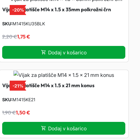
Vijak za platišče M14 x 1.5 x 35mm polkrožni črn
-
20%
SKU
M1415KU35BLK
I
T
2,20
€
1,75
€
z
r
Dodaj v košarico
v
e
i
n
Vijak za platišče M14 x 1.5 x 21 mm konus
-
21%
r
u
SKU
M1415KE21
I
T
n
t
1,90
€
1,50
€
z
r
a
n
Dodaj v košarico