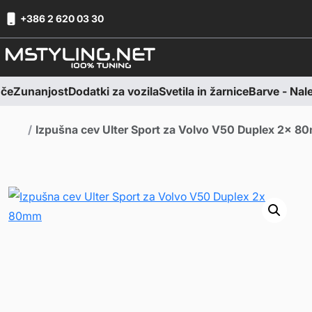
Skoči na vsebino
Skoči na nogo
+386 2 620 03 30
če
Zunanjost
Dodatki za vozila
Svetila in žarnice
Barve - Nalep
Domov
Izpušna cev Ulter Sport za Volvo V50 Duplex 2x 