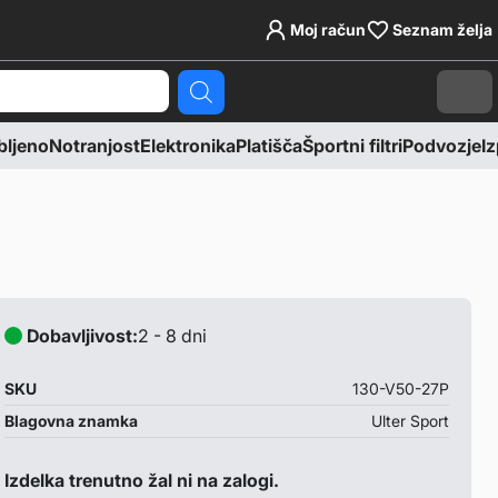
Moj račun
Seznam želja
Cart
ljeno
Notranjost
Elektronika
Platišča
Športni filtri
Podvozje
Iz
Dobavljivost:
2 - 8 dni
SKU
130-V50-27P
Blagovna znamka
Ulter Sport
Izdelka trenutno žal ni na zalogi.