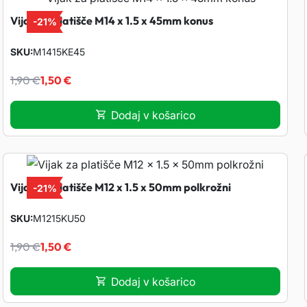
Vijak za platišče M14 x 1.5 x 45mm konus
-
21%
SKU
M1415KE45
I
T
1,90
€
1,50
€
z
r
Dodaj v košarico
v
e
i
n
Vijak za platišče M12 x 1.5 x 50mm polkrožni
-
21%
r
u
SKU
M1215KU50
I
T
n
t
1,90
€
1,50
€
z
r
a
n
Dodaj v košarico