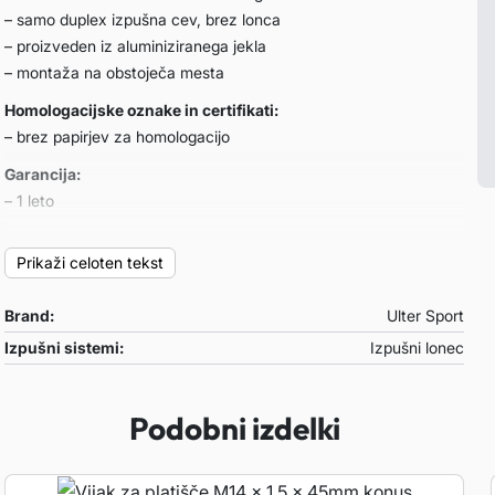
– samo duplex izpušna cev, brez lonca
– proizveden iz aluminiziranega jekla
– montaža na obstoječa mesta
Homologacijske oznake in certifikati:
– brez papirjev za homologacijo
Garancija:
– 1 leto
Primeren za:
Prikaži celoten tekst
Volvo V50 COMBI
– letnik: 2004-2007
Brand:
Ulter Sport
– motor: 2.0 D 100kW
Izpušni sistemi:
Izpušni lonec
Opombe:
– /
Podobni izdelki