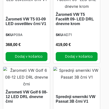
Žarometi VW T5
Žarometi VW T5 03-09
Facelift 09- LED DRL
LED osvetlitev črni V1
dnevne krom
SKU
P09A
SKU
AD71
368,00
€
419,00
€
Dodaj v košarico
Dodaj v košarico
Žarometi VW Golf 6 08-
12 LED DRL dnevne
Sprednji smerniki VW
črni
Passat 3B črni V1