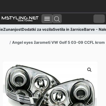
Skoči na vsebino
Skoči na nogo
Cart
če
Zunanjost
Dodatki za vozila
Svetila in žarnice
Barve - Nale
Domov
Angel eyes žarometi VW Golf 5 03-09 CCFL krom