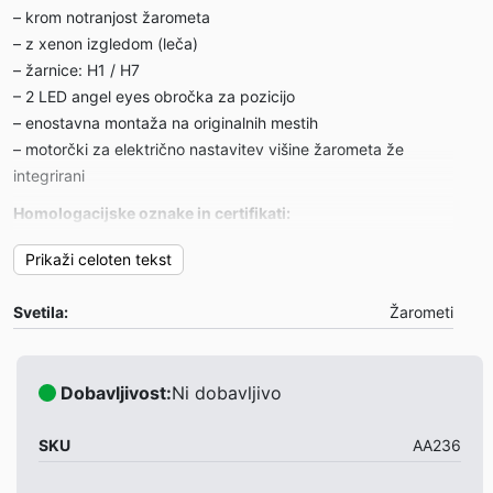
– krom notranjost žarometa
– z xenon izgledom (leča)
– žarnice: H1 / H7
– 2 LED angel eyes obročka za pozicijo
– enostavna montaža na originalnih mestih
– motorčki za električno nastavitev višine žarometa že
integrirani
Homologacijske oznake in certifikati:
– TÜV certifikat za homologacijo
Prikaži celoten tekst
– E-oznaka na žarometih
Garancija:
Svetila:
Žarometi
– 1 leto
Primerni za:
Dobavljivost:
Ni dobavljivo
VW Golf 5 1K 10/03-09
Opombe:
SKU
AA236
– žarnice so priložene
– cena je za par žarometov